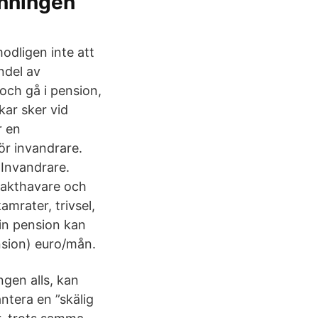
enningen
odligen inte att
ndel av
 och gå i pension,
ar sker vid
r en
ör invandrare.
 Invandrare.
 Makthavare och
amrater, trivsel,
sin pension kan
nsion) euro/mån.
ngen alls, kan
ntera en ”skälig