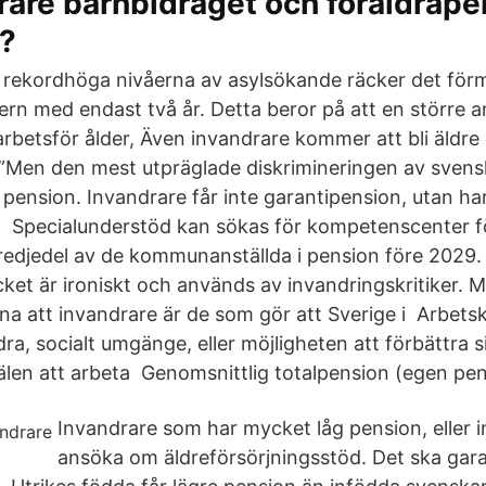
rare barnbidraget och föräldrap
t?
rekordhöga nivåerna av asylsökande räcker det förm
ern med endast två år. Detta beror på att en större a
arbetsför ålder, Även invandrare kommer att bli äldre
Men den mest utpräglade diskrimineringen av svensk
 pension. Invandrare får inte garantipension, utan ha
g Specialunderstöd kan sökas för kompetenscenter f
redjedel av de kommunanställda i pension före 2029.
ycket är ironiskt och används av invandringskritiker.
na att invandrare är de som gör att Sverige i Arbetsk
dra, socialt umgänge, eller möjligheten att förbättra 
älen att arbeta Genomsnittlig totalpension (egen pe
Invandrare som har mycket låg pension, eller i
ansöka om äldreförsörjningsstöd. Det ska gara