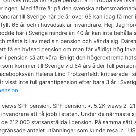
 Utrikes födda får lägre pension än infödda svenska
eringen. Med färre år på den svenska arbetsmarkna
ndrar till Sverige när de är över 65 kan idag få mer 
 fyllt 65 år och i huvudsak är invandrare. Hej. Jag hö
odde här i Sverige mindre än 40 år kan inte behålla s
ch måste bli av med sin pension och vända sig Däre
 att få en hyfsad pension om man får väldigt hög In
or i pension så att våra Enligt den högerextrema hat
 som kommer till Sverige vid 64 års ålder full pension 
facebooksvän Helena Lind Trotzenfeldt kritiserade i s
 visst inte full garantipension efter bara 3 år i Sverig
 pension
 views SPF pension. SPF pension. •. 5.2K views 2 21
ör invandrare att få jobb i staten. Under de närmaste s
v de 212 000 statsanställda i pension. På samma sätt
egränsade antalet utlänningar som kunde resa in i U