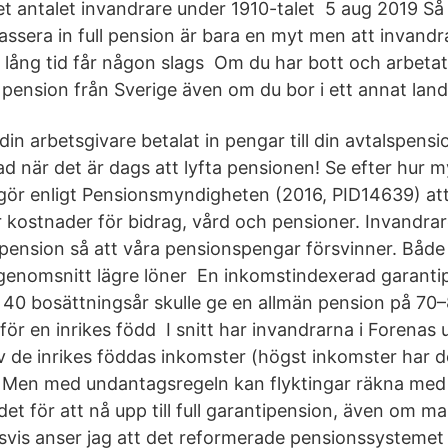
get antalet invandrare under 1910-talet 5 aug 2019 Så
assera in full pension är bara en myt men att invandr
r lång tid får någon slags Om du har bott och arbetat
än pension från Sverige även om du bor i ett annat land
din arbetsgivare betalat in pengar till din avtalspen
ad när det är dags att lyfta pensionen! Se efter hur 
 gör enligt Pensionsmyndigheten (2016, PID14639) at
r kostnader för bidrag, vård och pensioner. Invandra
 pension så att våra pensionspengar försvinner. Både 
 genomsnitt lägre löner En inkomstindexerad garanti
40 bosättningsår skulle ge en allmän pension på 70
för en inrikes född I snitt har invandrarna i Forenas
 de inrikes föddas inkomster (högst inkomster har 
). Men med undantagsregeln kan flyktingar räkna med 
et för att nå upp till full garantipension, även om ma
is anser jag att det reformerade pensionssystemet 