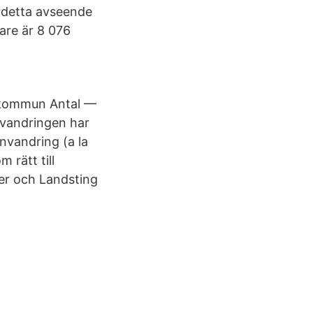
i detta avseende
are är 8 076
s kommun Antal —
Invandringen har
nvandring (a la
 rätt till
ner och Landsting