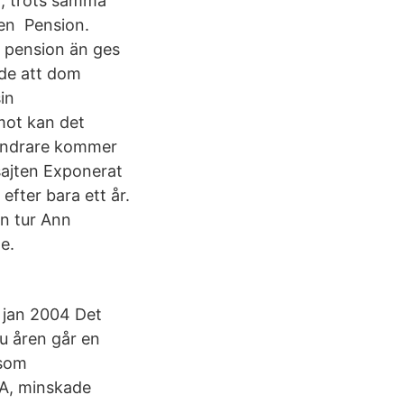
r, trots samma
den Pension.
i pension än ges
rde att dom
in
mot kan det
vandrare kommer
sajten Exponerat
efter bara ett år.
in tur Ann
e.
 jan 2004 Det
ju åren går en
 som
SA, minskade