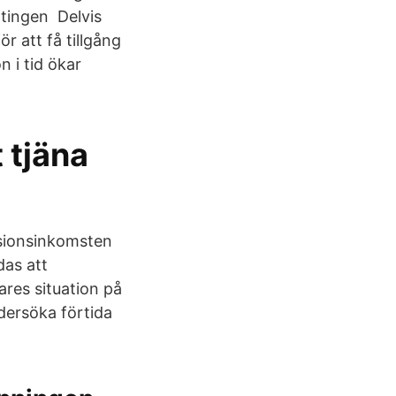
ntingen Delvis
ör att få tillgång
 i tid ökar
t tjäna
nsionsinkomsten
das att
ares situation på
dersöka förtida