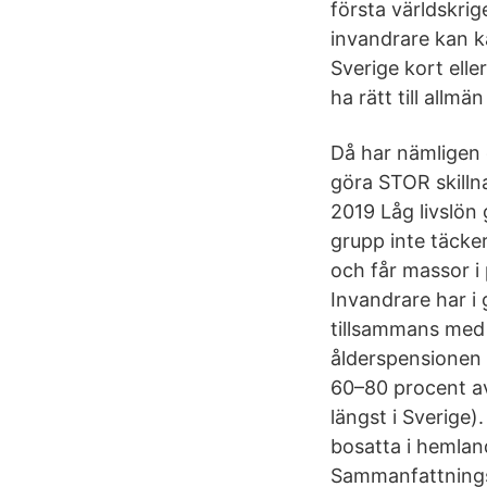
första världskri
invandrare kan k
Sverige kort elle
ha rätt till allm
Då har nämligen 
göra STOR skilln
2019 Låg livslön
grupp inte täcke
och får massor i
Invandrare har i
tillsammans med 
ålderspensionen 
60–80 procent av
längst i Sverige
bosatta i hemland
Sammanfattningsv