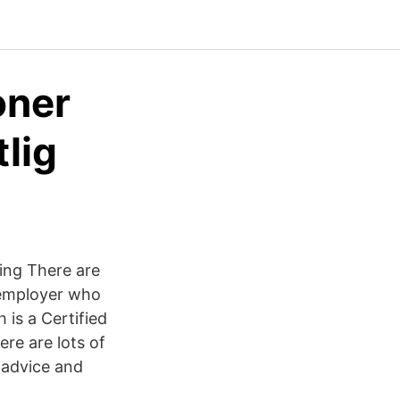
oner
tlig
ting There are
 employer who
is a Certified
re are lots of
 advice and