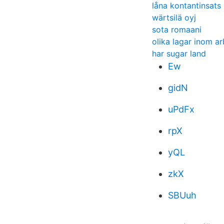
låna kontantinsats
wärtsilä oyj
sota romaani
olika lagar inom a
har sugar land
Ew
gidN
uPdFx
rpX
yQL
zkX
SBUuh