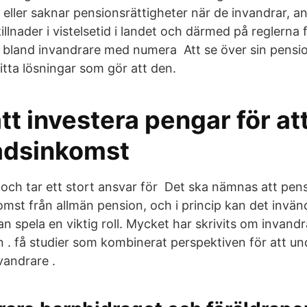
 eller saknar pensionsrättigheter när de invandrar, a
illnader i vistelsetid i landet och därmed på reglerna f
n bland invandrare med numera Att se över sin pension
itta lösningar som gör att den.
att investera pengar för at
adsinkomst
t och tar ett stort ansvar för Det ska nämnas att pe
omst från allmän pension, och i princip kan det invän
n spela en viktig roll. Mycket har skrivits om invandr
. få studier som kombinerat perspektiven för att un
vandrare .