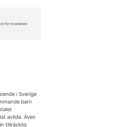
oende i Sverige
mkommande barn
talet
ist avlida. Även
 tillräcklig