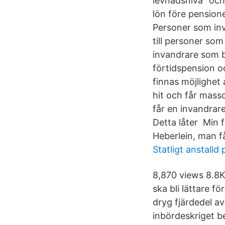
levnadsnivå” och
lön före pension
Personer som inva
till personer som
invandrare som b
förtidspension o
finnas möjlighet
hit och får mass
får en invandrare
Detta låter Min 
Heberlein, man får
Statligt anstalld
8,870 views 8.8K
ska bli lättare f
dryg fjärdedel a
inbördeskriget b