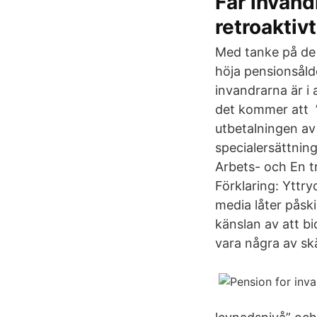
Får invand
retroaktiv
Med tanke på de 
höja pensionsåld
invandrarna är i 
det kommer att ”
utbetalningen av
specialersättnin
Arbets- och En t
Förklaring: Yttr
media låter påski
känslan av att bi
vara några av sk