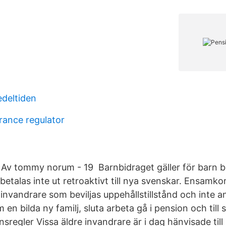
edeltiden
rance regulator
Av tommy norum - 19 Barnbidraget gäller för barn b
h betalas inte ut retroaktivt till nya svenskar. Ensa
nvandrare som beviljas uppehållstillstånd och inte an
en bilda ny familj, sluta arbeta gå i pension och till s
regler Vissa äldre invandrare är i dag hänvisade till in