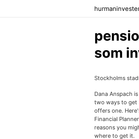
hurmaninveste
pensio
som in
Stockholms stad
Dana Anspach is 
two ways to get 
offers one. Here
Financial Planner
reasons you migh
where to get it.