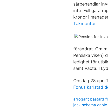
särbehandlar inv
inte Full garant
kronor i månaden
Takmontor
förändrat Om man
Persiska viken) 
ledighet för utb
samt Pacta. I Lyd
Onsdag 28 apr. Te
Fonus karlstad 
arrogant bastard f
jack schema cable