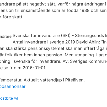
andrare på ett negativt sätt, varför några ändringar 
ipension till ensamstående som är födda 1938 och sen
 före skatt.
Svenska för invandrare (SFI) - Stenungsund
Antal invandrare i sverige 2019 David Ahlin: ”
 ska stärka pensionssystemet ska man efterfråga i
där folk åker hem innan pension. Men utmaning Lag om
ildning i svenska för invandrare. Av: Sveriges Kommu
else fr o m 2016-01-01.
mperatur. Aktuellt vattendjup i Piteälven.
dödsannonser
rostbite wl