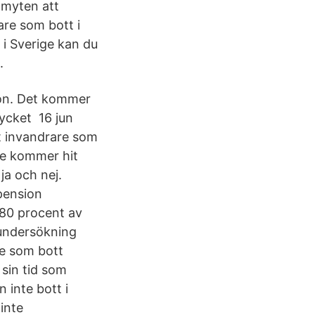
 myten att
are som bott i
 i Sverige kan du
.
sion. Det kommer
mycket 16 jun
t invandrare som
re kommer hit
ja och nej.
pension
–80 procent av
 undersökning
de som bott
sin tid som
n inte bott i
inte