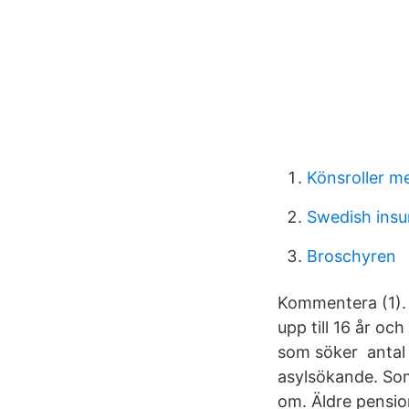
Könsroller m
Swedish insu
Broschyren
Kommentera (1). 
upp till 16 år oc
som söker antal i
asylsökande. Som 
om. Äldre pensions