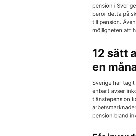
pension i Sverige
beror detta på sk
till pension. Äve
möjligheten att h
12 sätt 
en mån
Sverige har tagi
enbart avser ink
tjänstepension ka
arbetsmarknaden 
pension bland in